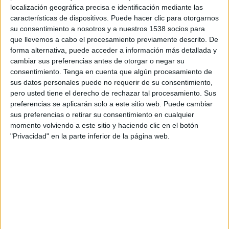
mateixa estructura amb dos capítols cada un i
localización geográfica precisa e identificación mediante las
que semblaria s'ha emprat una plantilla per
características de dispositivos. Puede hacer clic para otorgarnos
su consentimiento a nosotros y a nuestros 1538 socios para
redactar-los. Localització del local, dinar, visita
que llevemos a cabo el procesamiento previamente descrito. De
amb l'agència de detectius, comiat, retorn i tast
forma alternativa, puede acceder a información más detallada y
del plat investigat. I així fins a sis vegades.
cambiar sus preferencias antes de otorgar o negar su
consentimiento.
Tenga en cuenta que algún procesamiento de
Seria fals dir que es tracta d'una gran obra de la
sus datos personales puede no requerir de su consentimiento,
pero usted tiene el derecho de rechazar tal procesamiento. Sus
literatura oriental, com també assegurar que
preferencias se aplicarán solo a este sitio web. Puede cambiar
serà un llibre inoblidable per qui el llegeixi. A
sus preferencias o retirar su consentimiento en cualquier
diferència d'una gran recepta dels
germans
momento volviendo a este sitio y haciendo clic en el botón
"Privacidad" en la parte inferior de la página web.
Roca
, "Els misteris de la cuina dels Kamogawa"
és un plat combinat que pots trobar en
qualsevol restaurant de carretera o guingueta
de la Costa Brava.
Imprimir
Envia
PDF
a