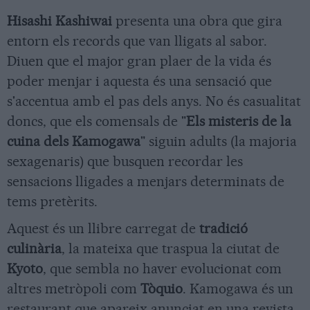
Hisashi Kashiwai
presenta una obra que gira
entorn els records que van lligats al sabor.
Diuen que el major gran plaer de la vida és
poder menjar i aquesta és una sensació que
s'accentua amb el pas dels anys. No és casualitat
doncs, que els comensals de "
Els misteris de la
cuina dels Kamogawa
" siguin adults (la majoria
sexagenaris) que busquen recordar les
sensacions lligades a menjars determinats de
tems pretèrits.
Aquest és un llibre carregat de
tradició
culinària
, la mateixa que traspua la ciutat de
Kyoto
, que sembla no haver evolucionat com
altres metròpoli com
Tòquio
. Kamogawa és un
restaurant que apareix anunciat en una revista