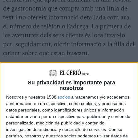
de gastronomia que compta amb una línia de
text i no ofereix informació detallada com ara
el número de telèfon o l'adreça. La primera de
les aventures dels seus clients és localitzar-lo
per, seguidament, oferir informació a la filla del
cuiner sobre què estan buscant.
Resultarà interessant per alguns descobrir com
Salvador Dalí
va dibuixar l'etiqueta del
Château
Mouton Rothschild
del 1958. Aprofundir en
Su privacidad es importante para
nosotros
aquest encàrrec i conèixer més sobre la tradició
Nosotros y nuestros 1538
socios
almacenamos y/o accedemos
que aquest celler porta desenvolupant des de la
a información en un dispositivo, como cookies, y procesamos
fi de la Segona Guerra Mundial és més que
datos personales, como identificadores únicos e información
estándar enviada por un dispositivo para publicidad y contenido
interessant.
personalizado, medición de publicidad y contenido,
Dividit en sis petits relats, tots segueixen la
investigación de audiencia y desarrollo de servicios.
Con su
permiso, nosotros y nuestros socios podemos utilizar datos de