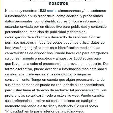
nosotros
Mor ofegat un home després de
llançar-se a nedar des d’una
Nosotros y nuestros 1538
socios
almacenamos y/o accedemos
embarcació a l’Estartit
a información en un dispositivo, como cookies, y procesamos
datos personales, como identificadores únicos e información
estándar enviada por un dispositivo para publicidad y contenido
Girona gairebé dobla la recaptació de
personalizado, medición de publicidad y contenido,
l’IBI als pisos buits i estudia apujar el
investigación de audiencia y desarrollo de servicios.
Con su
recàrrec
permiso, nosotros y nuestros socios podemos utilizar datos de
localización geográfica precisa e identificación mediante las
características de dispositivos. Puede hacer clic para otorgarnos
Vidreres frena 70 intents d’ocupació i
su consentimiento a nosotros y a nuestros 1538 socios para
en deixa el balanç a zero aquest any
que llevemos a cabo el procesamiento previamente descrito. De
forma alternativa, puede acceder a información más detallada y
cambiar sus preferencias antes de otorgar o negar su
consentimiento.
Tenga en cuenta que algún procesamiento de
Marc Puigtió trenca amb ERC i
sus datos personales puede no requerir de su consentimiento,
abandona definitivament la política
pero usted tiene el derecho de rechazar tal procesamiento. Sus
preferencias se aplicarán solo a este sitio web. Puede cambiar
sus preferencias o retirar su consentimiento en cualquier
momento volviendo a este sitio y haciendo clic en el botón
"Privacidad" en la parte inferior de la página web.