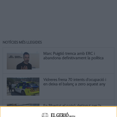
NOTÍCIES MÉS LLEGIDES
Marc Puigtió trenca amb ERC i
abandona definitivament la política
Vidreres frena 70 intents d’ocupació i
en deixa el balanç a zero aquest any
En llibertat el patró detingut per la
mort de l'home que anava amb moto
d’aigua a Empuriabrava