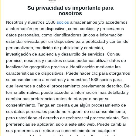
Su privacidad es importante para
nosotros
Girona gairebé dobla la recaptació de
Nosotros y nuestros 1538
socios
almacenamos y/o accedemos
l’IBI als pisos buits i estudia apujar el
recàrrec
a información en un dispositivo, como cookies, y procesamos
datos personales, como identificadores únicos e información
estándar enviada por un dispositivo para publicidad y contenido
personalizado, medición de publicidad y contenido,
investigación de audiencia y desarrollo de servicios.
Con su
DARRERES NOTÍCIES
permiso, nosotros y nuestros socios podemos utilizar datos de
localización geográfica precisa e identificación mediante las
Girona gairebé dobla la recaptació de
características de dispositivos. Puede hacer clic para otorgarnos
l’IBI als pisos buits i estudia apujar el
recàrrec
su consentimiento a nosotros y a nuestros 1538 socios para
que llevemos a cabo el procesamiento previamente descrito. De
forma alternativa, puede acceder a información más detallada y
Vidreres frena 70 intents d’ocupació i
cambiar sus preferencias antes de otorgar o negar su
en deixa el balanç a zero aquest any
consentimiento.
Tenga en cuenta que algún procesamiento de
sus datos personales puede no requerir de su consentimiento,
pero usted tiene el derecho de rechazar tal procesamiento. Sus
preferencias se aplicarán solo a este sitio web. Puede cambiar
Marc Puigtió trenca amb ERC i
sus preferencias o retirar su consentimiento en cualquier
abandona definitivament la política