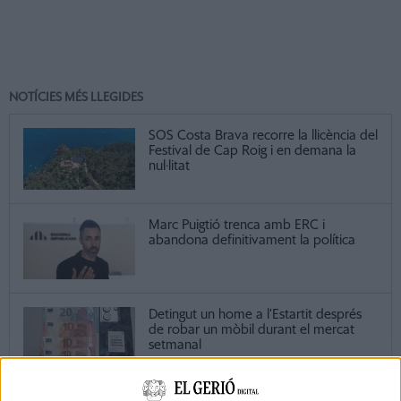
NOTÍCIES MÉS LLEGIDES
SOS Costa Brava recorre la llicència del
Festival de Cap Roig i en demana la
nul·litat
Marc Puigtió trenca amb ERC i
abandona definitivament la política
Detingut un home a l’Estartit després
de robar un mòbil durant el mercat
setmanal