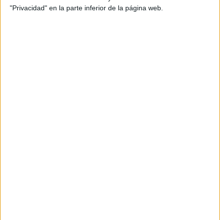
"Privacidad" en la parte inferior de la página web.
En llibertat el patró detingut per la
mort de l'home que anava amb moto
d’aigua a Empuriabrava