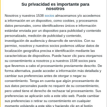
Detinguts tres lladres després d’un
Su privacidad es importante para
accident de trànsit a Empuriabrava
nosotros
Nosotros y nuestros 1538
socios
almacenamos y/o accedemos
a información en un dispositivo, como cookies, y procesamos
datos personales, como identificadores únicos e información
estándar enviada por un dispositivo para publicidad y contenido
DARRERES NOTÍCIES
personalizado, medición de publicidad y contenido,
investigación de audiencia y desarrollo de servicios.
Con su
Girona gairebé dobla la recaptació de
l’IBI als pisos buits i estudia apujar el
permiso, nosotros y nuestros socios podemos utilizar datos de
recàrrec
localización geográfica precisa e identificación mediante las
características de dispositivos. Puede hacer clic para otorgarnos
su consentimiento a nosotros y a nuestros 1538 socios para
Vidreres frena 70 intents d’ocupació i
que llevemos a cabo el procesamiento previamente descrito. De
en deixa el balanç a zero aquest any
forma alternativa, puede acceder a información más detallada y
cambiar sus preferencias antes de otorgar o negar su
consentimiento.
Tenga en cuenta que algún procesamiento de
sus datos personales puede no requerir de su consentimiento,
Marc Puigtió trenca amb ERC i
pero usted tiene el derecho de rechazar tal procesamiento. Sus
abandona definitivament la política
preferencias se aplicarán solo a este sitio web. Puede cambiar
sus preferencias o retirar su consentimiento en cualquier
momento volviendo a este sitio y haciendo clic en el botón