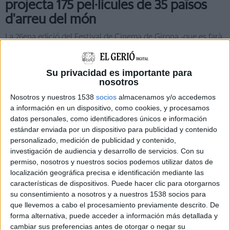
projecta 175 pel·lícules de 35 països
d'arreu del món
La 26ena edició del Festival de Cinema de Girona -que es farà
del 15 al 19 de juliol- projectarà fins a 175 curtmetratges i
llargmetratges procedents de 35 països diferents. El tret de
sortida el donarà ...
Su privacidad es importante para
nosotros
Nosotros y nuestros 1538
socios
almacenamos y/o accedemos
a información en un dispositivo, como cookies, y procesamos
datos personales, como identificadores únicos e información
estándar enviada por un dispositivo para publicidad y contenido
personalizado, medición de publicidad y contenido,
investigación de audiencia y desarrollo de servicios.
Con su
permiso, nosotros y nuestros socios podemos utilizar datos de
localización geográfica precisa e identificación mediante las
características de dispositivos. Puede hacer clic para otorgarnos
su consentimiento a nosotros y a nuestros 1538 socios para
que llevemos a cabo el procesamiento previamente descrito. De
forma alternativa, puede acceder a información más detallada y
cambiar sus preferencias antes de otorgar o negar su