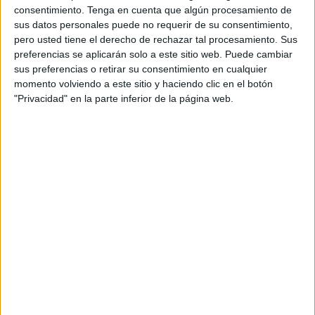
consentimiento.
Tenga en cuenta que algún procesamiento de
sus datos personales puede no requerir de su consentimiento,
NOTÍCIES MÉS LLEGIDES
pero usted tiene el derecho de rechazar tal procesamiento. Sus
preferencias se aplicarán solo a este sitio web. Puede cambiar
Les tempestes deixen Santa Coloma
sus preferencias o retirar su consentimiento en cualquier
de Farners sense llum i danys per
momento volviendo a este sitio y haciendo clic en el botón
pedra a la Garrotxa
"Privacidad" en la parte inferior de la página web.
Detingut a Girona per masturbar-se
davant d’un grup de nens d’un casal
d’estiu
Marc Puigtió renuncia a ser alcaldable
d’ERC a Girona després dels àudios
filtrats
Detingut un jove per l'agressió sexual a
una casa de colònies el passat juny a
Palamós