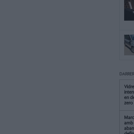
DARRER
Vidre
inten
en de
zero
Marc 
amb 
aba
defin