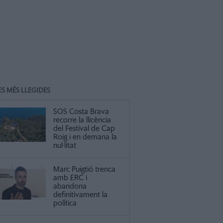
ES MÉS LLEGIDES
SOS Costa Brava
recorre la llicència
del Festival de Cap
Roig i en demana la
nul·litat
Marc Puigtió trenca
amb ERC i
abandona
definitivament la
política