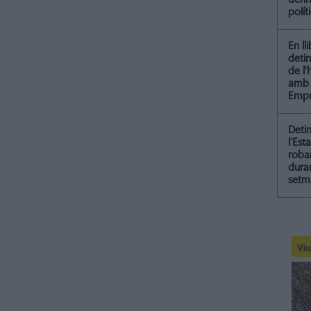
polít
En ll
detin
de l
amb 
Empu
Deti
l’Est
roba
dura
setm