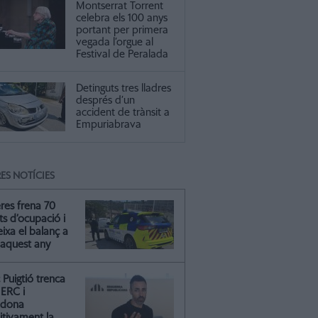
Montserrat Torrent
celebra els 100 anys
portant per primera
vegada l’orgue al
Festival de Peralada
Detinguts tres lladres
després d’un
accident de trànsit a
Empuriabrava
ES NOTÍCIES
res frena 70
ts d’ocupació i
ixa el balanç a
 aquest any
Puigtió trenca
ERC i
ndona
itivament la