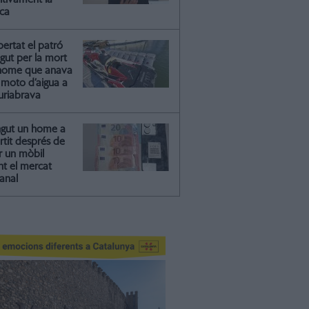
ica
ibertat el patró
gut per la mort
'home que anava
moto d’aigua a
riabrava
ngut un home a
artit després de
r un mòbil
nt el mercat
anal