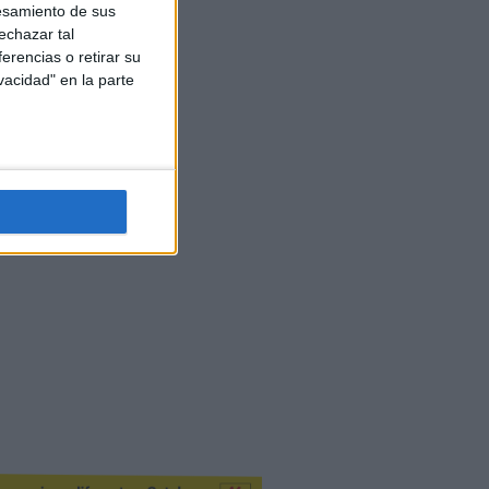
esamiento de sus
echazar tal
erencias o retirar su
vacidad" en la parte