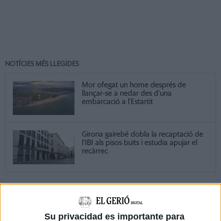
NOTÍCIES MÉS LLEGIDES
Mor ofegat un home després de
llançar-se a nedar des d’una
embarcació a l’Estartit
Girona gairebé dobla la recaptació de
l’IBI als pisos buits i estudia apujar el
recàrrec
DARRERES NOTÍCIES
Su privacidad es importante para
Mor ofegat un home després de