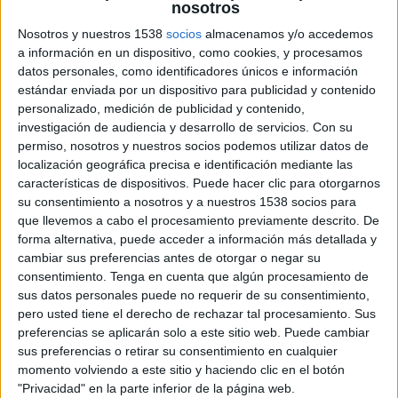
nosotros
llançar-se a nedar des d’una
embarcació a l’Estartit
Nosotros y nuestros 1538
socios
almacenamos y/o accedemos
a información en un dispositivo, como cookies, y procesamos
datos personales, como identificadores únicos e información
Girona gairebé dobla la recaptació de
estándar enviada por un dispositivo para publicidad y contenido
l’IBI als pisos buits i estudia apujar el
personalizado, medición de publicidad y contenido,
recàrrec
investigación de audiencia y desarrollo de servicios.
Con su
permiso, nosotros y nuestros socios podemos utilizar datos de
localización geográfica precisa e identificación mediante las
Vidreres frena 70 intents d’ocupació i
características de dispositivos. Puede hacer clic para otorgarnos
en deixa el balanç a zero aquest any
su consentimiento a nosotros y a nuestros 1538 socios para
que llevemos a cabo el procesamiento previamente descrito. De
forma alternativa, puede acceder a información más detallada y
cambiar sus preferencias antes de otorgar o negar su
Marc Puigtió trenca amb ERC i
abandona definitivament la política
consentimiento.
Tenga en cuenta que algún procesamiento de
sus datos personales puede no requerir de su consentimiento,
pero usted tiene el derecho de rechazar tal procesamiento. Sus
preferencias se aplicarán solo a este sitio web. Puede cambiar
sus preferencias o retirar su consentimiento en cualquier
momento volviendo a este sitio y haciendo clic en el botón
"Privacidad" en la parte inferior de la página web.