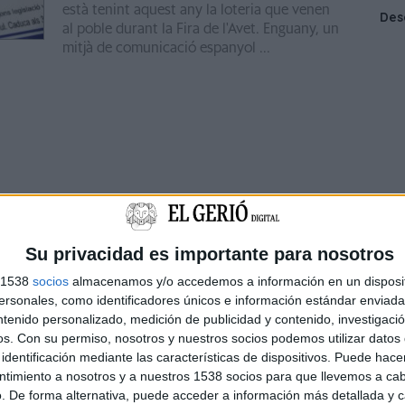
està tenint aquest any la loteria que venen
al poble durant la Fira de l'Avet. Enguany, un
mitjà de comunicació espanyol ...
Su privacidad es importante para nosotros
s 1538
socios
almacenamos y/o accedemos a información en un disposit
sonales, como identificadores únicos e información estándar enviada 
ntenido personalizado, medición de publicidad y contenido, investigaci
os.
Con su permiso, nosotros y nuestros socios podemos utilizar datos 
identificación mediante las características de dispositivos. Puede hacer
ntimiento a nosotros y a nuestros 1538 socios para que llevemos a ca
. De forma alternativa, puede acceder a información más detallada y 