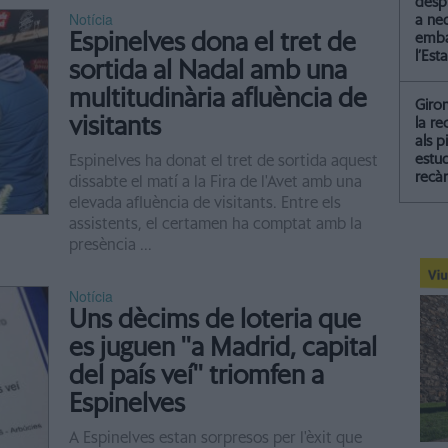
despr
Notícia
a ne
Espinelves dona el tret de
emba
l’Esta
sortida al Nadal amb una
multitudinària afluència de
Giro
visitants
la re
als p
estud
Espinelves ha donat el tret de sortida aquest
recà
dissabte el matí a la Fira de l'Avet amb una
elevada afluència de visitants. Entre els
assistents, el certamen ha comptat amb la
presència ...
Notícia
Uns dècims de loteria que
es juguen ''a Madrid, capital
del país veí'' triomfen a
Espinelves
A Espinelves estan sorpresos per l'èxit que