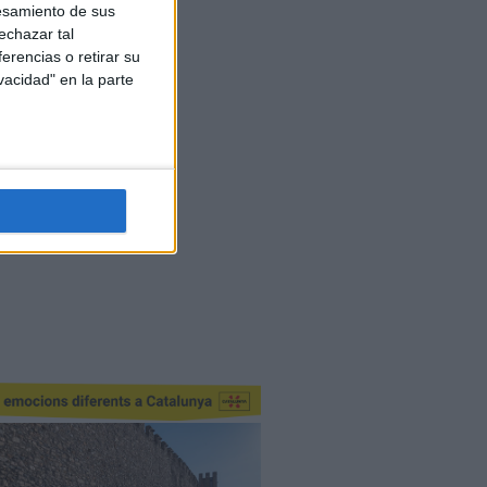
esamiento de sus
echazar tal
erencias o retirar su
vacidad" en la parte