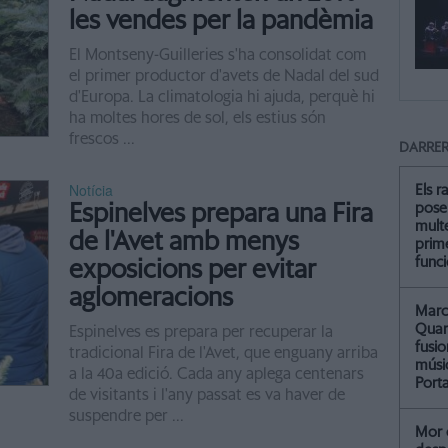
les vendes per la pandèmia
El Montseny-Guilleries s'ha consolidat com
el primer productor d'avets de Nadal del sud
d'Europa. La climatologia hi ajuda, perquè hi
ha moltes hores de sol, els estius són
frescos ...
DARRER
Notícia
Els r
Espinelves prepara una Fira
pose
multe
de l'Avet amb menys
prim
func
exposicions per evitar
aglomeracions
Marc 
Quar
Espinelves es prepara per recuperar la
fusi
tradicional Fira de l'Avet, que enguany arriba
músi
a la 40a edició. Cada any aplega centenars
Port
de visitants i l'any passat es va haver de
suspendre per ...
Mor 