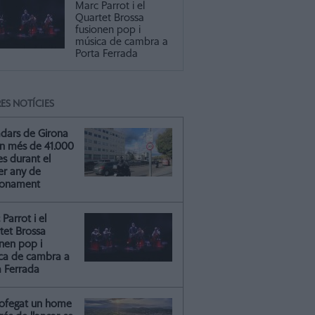
Marc Parrot i el
Quartet Brossa
fusionen pop i
música de cambra a
Porta Ferrada
ES NOTÍCIES
adars de Girona
n més de 41.000
s durant el
er any de
ionament
Parrot i el
tet Brossa
onen pop i
ca de cambra a
a Ferrada
ofegat un home