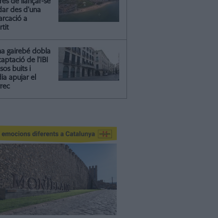
és de llançar-se
dar des d’una
rcació a
rtit
na gairebé dobla
captació de l’IBI
isos buits i
ia apujar el
rrec