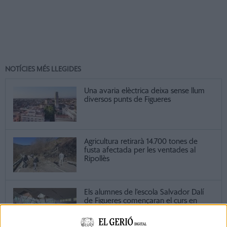
NOTÍCIES MÉS LLEGIDES
Una avaria elèctrica deixa sense llum
diversos punts de Figueres
Agricultura retirarà 14.700 tones de
fusta afectada per les ventades al
Ripollès
Els alumnes de l’escola Salvador Dalí
de Figueres començaran el curs en
altres centres