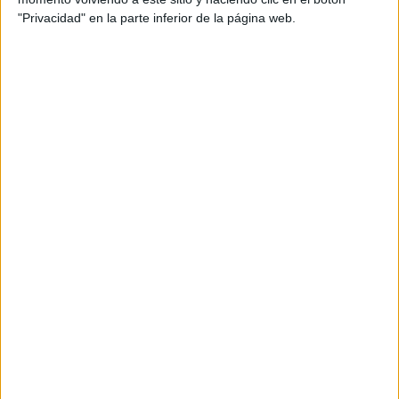
"Privacidad" en la parte inferior de la página web.
El Festival de Peralada tanca la 40a
edició amb un 96,4% d’ocupació i onze
espectacles exhaurits