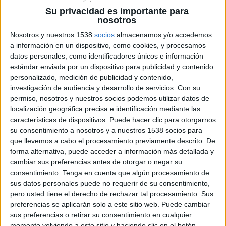
Su privacidad es importante para
L’Amb So de Cobla tanca la desena
nosotros
edició amb més de 2.000 persones als
principals concerts
Nosotros y nuestros 1538
socios
almacenamos y/o accedemos
a información en un dispositivo, como cookies, y procesamos
datos personales, como identificadores únicos e información
estándar enviada por un dispositivo para publicidad y contenido
personalizado, medición de publicidad y contenido,
DARRERES NOTÍCIES
investigación de audiencia y desarrollo de servicios.
Con su
permiso, nosotros y nuestros socios podemos utilizar datos de
Una furgoneta bolca a l'N-II a Garrigàs i
localización geográfica precisa e identificación mediante las
el conductor abandona el vehicle
características de dispositivos. Puede hacer clic para otorgarnos
su consentimiento a nosotros y a nuestros 1538 socios para
que llevemos a cabo el procesamiento previamente descrito. De
Quatre ferits en un accident entre dos
forma alternativa, puede acceder a información más detallada y
ciclomotors a Vilamalla
cambiar sus preferencias antes de otorgar o negar su
consentimiento.
Tenga en cuenta que algún procesamiento de
sus datos personales puede no requerir de su consentimiento,
pero usted tiene el derecho de rechazar tal procesamiento. Sus
El tràfic de gossos creix a l’AP-7: els
preferencias se aplicarán solo a este sitio web. Puede cambiar
compren per 100 euros i els venen per
sus preferencias o retirar su consentimiento en cualquier
2.000
momento volviendo a este sitio y haciendo clic en el botón