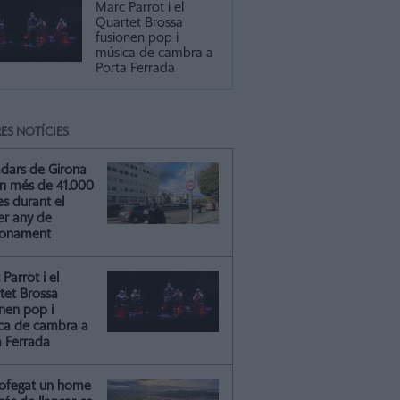
Marc Parrot i el
Quartet Brossa
fusionen pop i
música de cambra a
Porta Ferrada
ES NOTÍCIES
adars de Girona
n més de 41.000
s durant el
er any de
ionament
Parrot i el
tet Brossa
onen pop i
ca de cambra a
a Ferrada
ofegat un home