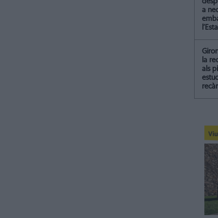
despr
a ne
emba
l’Esta
Giro
la re
als p
estud
recà