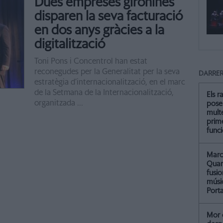
Dues empreses gironines
disparen la seva facturació
en dos anys gràcies a la
digitalització
Toni Pons i Concentrol han estat
reconegudes per la Generalitat per la seva
DARRER
estratègia d’internacionalització, en el marc
de la Setmana de la Internacionalització,
Els r
organitzada ...
pose
multe
prim
func
Marc 
Quar
fusi
músi
Port
Mor 