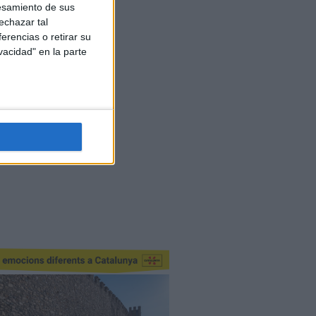
esamiento de sus
echazar tal
erencias o retirar su
vacidad" en la parte