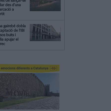
és de llançar-se
dar des d’una
rcació a
rtit
na gairebé dobla
captació de l’IBI
isos buits i
ia apujar el
rrec