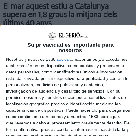
El mar aquest estiu a Catalunya
supera en 1,8 graus la mitjana dels
últims 40 anys
La temperatura mitjana de l'aigua del mar a Catalunya aquest
estiu ha estat de 25,5 graus, la tercera més alta des del 1982.
Su privacidad es importante para
L'aigua que banya les costes catalana, valenciana i balear s'ha
nosotros
...
Nosotros y nuestros 1538
socios
almacenamos y/o accedemos
a información en un dispositivo, como cookies, y procesamos
datos personales, como identificadores únicos e información
estándar enviada por un dispositivo para publicidad y contenido
personalizado, medición de publicidad y contenido,
investigación de audiencia y desarrollo de servicios.
Con su
permiso, nosotros y nuestros socios podemos utilizar datos de
localización geográfica precisa e identificación mediante las
características de dispositivos. Puede hacer clic para otorgarnos
su consentimiento a nosotros y a nuestros 1538 socios para
que llevemos a cabo el procesamiento previamente descrito. De
forma alternativa, puede acceder a información más detallada y
cambiar sus preferencias antes de otorgar o negar su