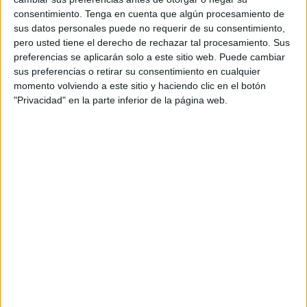
consentimiento.
Tenga en cuenta que algún procesamiento de
sus datos personales puede no requerir de su consentimiento,
pero usted tiene el derecho de rechazar tal procesamiento. Sus
preferencias se aplicarán solo a este sitio web. Puede cambiar
NOTÍCIES MÉS LLEGIDES
sus preferencias o retirar su consentimiento en cualquier
momento volviendo a este sitio y haciendo clic en el botón
Les tempestes deixen Santa Coloma
de Farners sense llum i danys per
"Privacidad" en la parte inferior de la página web.
pedra a la Garrotxa
Detingut a Girona per masturbar-se
davant d’un grup de nens d’un casal
d’estiu
Marc Puigtió renuncia a ser alcaldable
d’ERC a Girona després dels àudios
filtrats
Detingut un jove per l'agressió sexual a
una casa de colònies el passat juny a