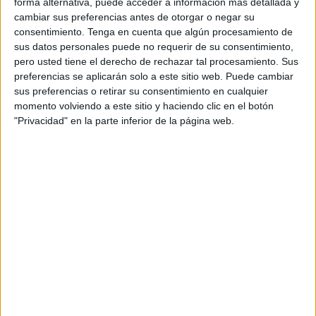
forma alternativa, puede acceder a información más detallada y
i informar els pacients infectats
cambiar sus preferencias antes de otorgar o negar su
consentimiento.
Tenga en cuenta que algún procesamiento de
L'Àrea Bàsica de Salut (ABS) de l'Escala (Alt Empordà) compta,
sus datos personales puede no requerir de su consentimiento,
des d'aquesta setmana, amb la figura del 'Gestor covid', que
pero usted tiene el derecho de rechazar tal procesamiento. Sus
estarà disponible en horari de ...
preferencias se aplicarán solo a este sitio web. Puede cambiar
sus preferencias o retirar su consentimiento en cualquier
momento volviendo a este sitio y haciendo clic en el botón
"Privacidad" en la parte inferior de la página web.