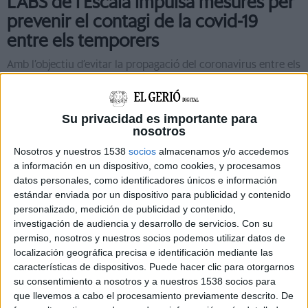
L’ABS de l’Escala impulsa mesures per
prevenir el contagi de la covid-19
entre els temporers
Amb l’objectiu d’evitar la propagació del coronavirus entre els
treballadors del camp dels municipis compresos a l’Àrea
Bàsica de Salut de l’Escala (gestionada ...
Su privacidad es importante para
nosotros
Nosotros y nuestros 1538
socios
almacenamos y/o accedemos
a información en un dispositivo, como cookies, y procesamos
datos personales, como identificadores únicos e información
Notícia
estándar enviada por un dispositivo para publicidad y contenido
personalizado, medición de publicidad y contenido,
investigación de audiencia y desarrollo de servicios.
Con su
permiso, nosotros y nuestros socios podemos utilizar datos de
localización geográfica precisa e identificación mediante las
características de dispositivos. Puede hacer clic para otorgarnos
L'ABS de l'Escala incorpora dos
su consentimiento a nosotros y a nuestros 1538 socios para
''gestors covid'' per rastrejar contactes
que llevemos a cabo el procesamiento previamente descrito. De