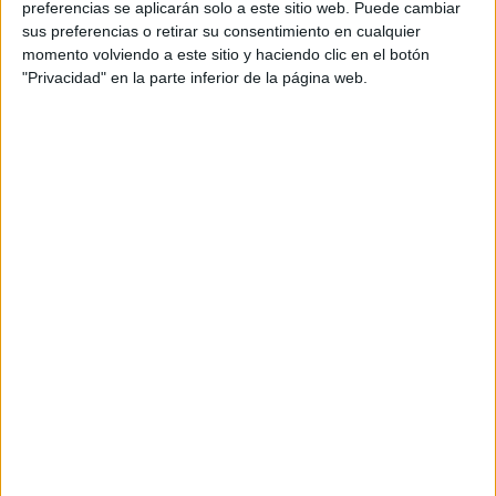
preferencias se aplicarán solo a este sitio web. Puede cambiar
no es coneix el nombre exacte de persones que
sus preferencias o retirar su consentimiento en cualquier
momento volviendo a este sitio y haciendo clic en el botón
van accedir al centre cívic per cometre els
actes
"Privacidad" en la parte inferior de la página web.
vandàlics
. "No hi ha
detencions
per ara, però
podem afirmar que aquests
fets no quedaran
impunes
. Disposem de prou indicis per
identificar els responsables", ha afirmat.