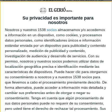
portes i va causar
destrosses
en els vidres i en
diversos despatxos. També es van
endur
material
del centre", ha explicat l’alcalde.
Su privacidad es importante para
nosotros
Salellas ha condemnat "enèrgicament" els fets i
Nosotros y nuestros 1538
socios
almacenamos y/o accedemos
ha recordat que el
centre cívic
és un espai
a información en un dispositivo, como cookies, y procesamos
comunitari destinat a oferir serveis als veïns de
datos personales, como identificadores únicos e información
estándar enviada por un dispositivo para publicidad y contenido
Girona Est
. "Ens sembla un atac
totalment
personalizado, medición de publicidad y contenido,
condemnable
, i en els pròxims dies se seguiran
investigación de audiencia y desarrollo de servicios.
Con su
les
investigacions
per identificar els
permiso, nosotros y nuestros socios podemos utilizar datos de
localización geográfica precisa e identificación mediante las
responsables i posar-los a disposició de la
características de dispositivos. Puede hacer clic para otorgarnos
justícia", ha assegurat.
su consentimiento a nosotros y a nuestros 1538 socios para
que llevemos a cabo el procesamiento previamente descrito. De
Investigació en marxa i mesures de
forma alternativa, puede acceder a información más detallada y
cambiar sus preferencias antes de otorgar o negar su
seguretat
consentimiento.
Tenga en cuenta que algún procesamiento de
Segons ha informat el
director de serveis
sus datos personales puede no requerir de su consentimiento,
pero usted tiene el derecho de rechazar tal procesamiento. Sus
territorials d’Interior
,
Eduard Adrobau
, encara