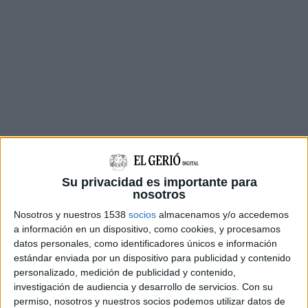
La campanya s’ha iniciat avui divendres, a les 12
Su privacidad es importante para
del migdia, amb la difusió del vídeo a través de
nosotros
les xarxes socials i webs de
Visit Roses
i de
Nosotros y nuestros 1538
socios
almacenamos y/o accedemos
l’
Ajuntament de Roses
. Editat en
4 idiomes
a información en un dispositivo, como cookies, y procesamos
datos personales, como identificadores únicos e información
(català, castellà, anglès i francès), serà també
estándar enviada por un dispositivo para publicidad y contenido
l’element central de les accions promocionals i
personalizado, medición de publicidad y contenido,
investigación de audiencia y desarrollo de servicios.
Con su
de comunicació que l’Àrea de Turisme
permiso, nosotros y nuestros socios podemos utilizar datos de