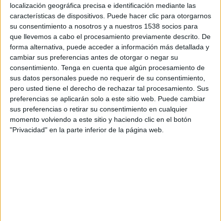
desenvoluparà al llarg de les properes
localización geográfica precisa e identificación mediante las
setmanes arreu de l’
Estat
i al
sud de França
.
características de dispositivos. Puede hacer clic para otorgarnos
su consentimiento a nosotros y a nuestros 1538 socios para
que llevemos a cabo el procesamiento previamente descrito. De
forma alternativa, puede acceder a información más detallada y
cambiar sus preferencias antes de otorgar o negar su
consentimiento.
Tenga en cuenta que algún procesamiento de
sus datos personales puede no requerir de su consentimiento,
pero usted tiene el derecho de rechazar tal procesamiento. Sus
preferencias se aplicarán solo a este sitio web. Puede cambiar
sus preferencias o retirar su consentimiento en cualquier
momento volviendo a este sitio y haciendo clic en el botón
"Privacidad" en la parte inferior de la página web.
Imprimir
Envia
PDF
a
un