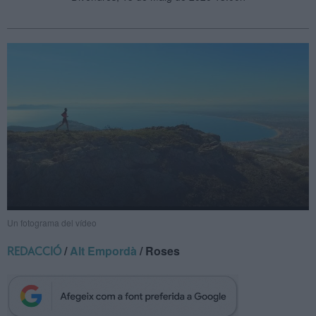
Un fotograma del vídeo
/
Alt Empordà
/ Roses
REDACCIÓ