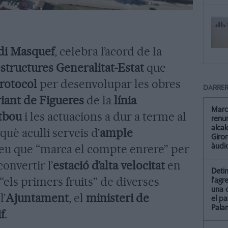
di Masquef
, celebra l’acord de la
estructures Generalitat-Estat
que
rotocol
per desenvolupar les obres
DARRER
iant de Figueres
de la
línia
Marc
rtbou
i les actuacions a dur a terme al
renun
alca
uè aculli serveis d’
ample
Giro
eu que “marca el compte enrere” per
àudio
onvertir l’
estació d’alta velocitat
en
Detin
“els primers fruits” de diverses
l'agr
una 
l’
Ajuntament
, el
ministeri de
el pa
Pala
f
.