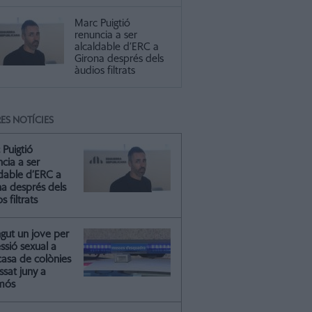
Marc Puigtió
renuncia a ser
alcaldable d’ERC a
Girona després dels
àudios filtrats
ES NOTÍCIES
 Puigtió
cia a ser
ldable d’ERC a
na després dels
s filtrats
gut un jove per
essió sexual a
casa de colònies
ssat juny a
mós