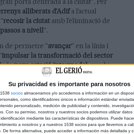
ran porta d’entrada a la ciutat”. Per
errenys alliberats d’Adif
a l’actual
 “
recosir la ciutat
amb l’eliminació de
passos a nivell
”.
an de permetre “
avançar
” en la línia i
“
impulsar la transformació del sector
de la
nova estació intermodal
, que ha
nnexions
amb la nova sortida de l’
AP-
ament de la C-31
fins a la
nova estació
Su privacidad es importante para nosotros
onvertint-se en l’
estació intermodal
,
s 1538
socios
almacenamos y/o accedemos a información en un disposit
sonales, como identificadores únicos e información estándar enviada 
a
comarca
, i l’
estació de referència del
ntenido personalizado, medición de publicidad y contenido, investigaci
de França
.
os.
Con su permiso, nosotros y nuestros socios podemos utilizar datos 
identificación mediante las características de dispositivos. Puede hacer
ntimiento a nosotros y a nuestros 1538 socios para que llevemos a ca
s
,
Masquef
també celebra l’acord per
. De forma alternativa, puede acceder a información más detallada y 