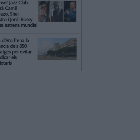
nset Jazz Club
irà Camil
azo, Shai
ro i Jordi Rossy
na estrena mundial
a d’Aro frena la
ència dels 850
atges per evitar
dicar els
etaris