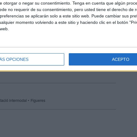
 de via internacional
a la
terminal
e otorgar o negar su consentimiento.
Tenga en cuenta que algún proc
de no requerir de su consentimiento, pero usted tiene el derecho de r
sentit, diu que no només permetrà
referencias se aplicarán solo a este sitio web. Puede cambiar sus pref
dà
i el
polígon de Vilamalla
, sinó dels
alquier momento volviendo a este sitio y haciendo clic en el botón "Pri
 web.
d projectats a Figueres
”, que els ha de
ompetitius
per a la
captació
ÁS OPCIONES
ACEPTO
tació intermodal
Figueres