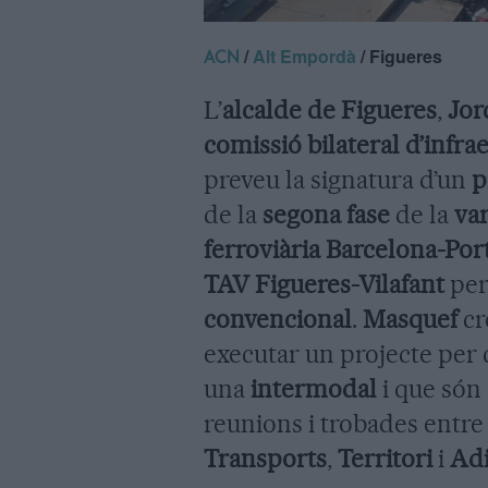
/
Alt Empordà
/ Figueres
ACN
L’
alcalde de Figueres
,
Jor
comissió bilateral d’infra
preveu la signatura d’un
p
de la
segona fase
de la
var
ferroviària Barcelona-Po
TAV
Figueres-Vilafant
perq
convencional
.
Masquef
cr
executar un projecte per c
una
intermodal
i que són 
reunions i trobades entre 
Transports
,
Territori
i
Adi