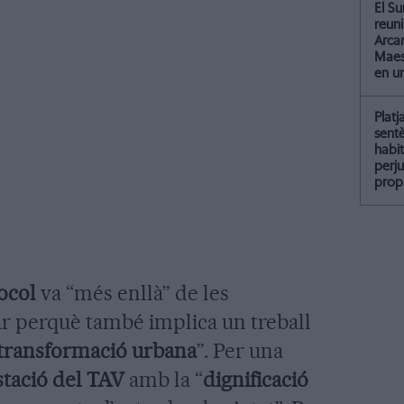
El Su
reun
Arcar
Maest
en u
Platj
sent
habit
perju
propi
ocol
va “més enllà” de les
r perquè també implica un treball
transformació urbana
”. Per una
estació del TAV
amb la “
dignificació