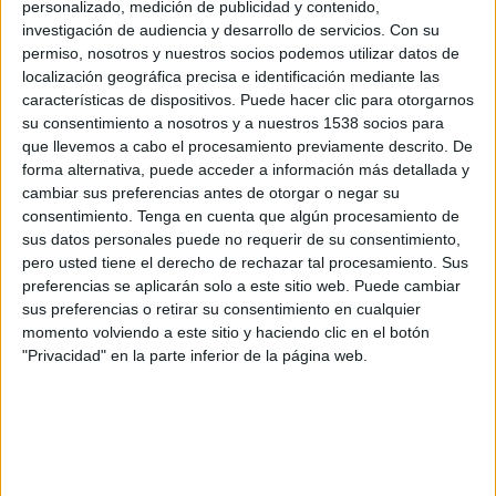
personalizado, medición de publicidad y contenido,
del matí s'uniran a les marxes lentes previstes
investigación de audiencia y desarrollo de servicios.
Con su
cap a Barcelona.
permiso, nosotros y nuestros socios podemos utilizar datos de
localización geográfica precisa e identificación mediante las
Dels prop de 4.000 tractors mobilitzats arreu
características de dispositivos. Puede hacer clic para otorgarnos
su consentimiento a nosotros y a nuestros 1538 socios para
del Territori, Unió de Pagesos en situa 1.500 a la
que llevemos a cabo el procesamiento previamente descrito. De
Plana de Lleida, 500 a les comarques de Girona,
forma alternativa, puede acceder a información más detallada y
cambiar sus preferencias antes de otorgar o negar su
550 a la Catalunya Central (400 a Sant Fruitós
consentimiento.
Tenga en cuenta que algún procesamiento de
del Bages i 150 a Vic), 300 a Montblanc, 200 a
sus datos personales puede no requerir de su consentimiento,
Vilafranca del Penedès, 200 a Amposta, 150 a
pero usted tiene el derecho de rechazar tal procesamiento. Sus
preferencias se aplicarán solo a este sitio web. Puede cambiar
Vila-rodona (Alt Camp), 150 a Móra d'Ebre, 180
sus preferencias o retirar su consentimiento en cualquier
a la Seu d'Urgell, 40 a Vilaller (Alta Ribagorça),
momento volviendo a este sitio y haciendo clic en el botón
25 a Tortosa, i 300 entre el Vallès Occidental i el
"Privacidad" en la parte inferior de la página web.
Vallès Oriental, 280 dels quals a Granollers.
Segons les informacions del Servei Català del
Trànsit, per zones, les principals carreteres