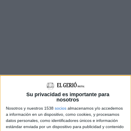
Su privacidad es importante para
Entre les opcions que valoren, hi ha la
nosotros
possibilitat de fer torns per dormir als tractors
Nosotros y nuestros 1538
socios
almacenamos y/o accedemos
que han
deixat aparcats a l'N-II.
a información en un dispositivo, como cookies, y procesamos
datos personales, como identificadores únicos e información
A l'assemblea també s'ha acordat que a les set
estándar enviada por un dispositivo para publicidad y contenido