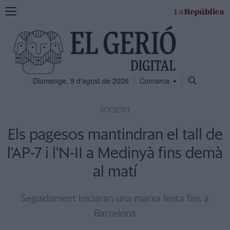
Mostra
la
navegació
Diumenge, 9 d'agost de 2026
Comarca
SOCIETAT
Els pagesos mantindran el tall de
l'AP-7 i l'N-II a Medinyà fins demà
al matí
Seguidament iniciaran una marxa lenta fins a
Barcelona