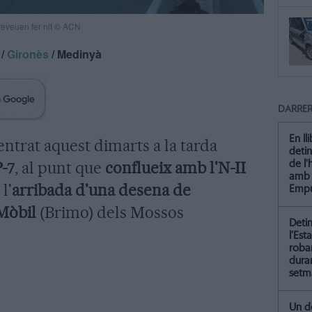
preveuen fer nit © ACN
/
Gironès
/ Medinyà
DARRER
En ll
ntrat aquest dimarts a la tarda
detin
P-7
, al punt que
conflueix amb l'N-II
de l
amb 
l'
arribada d'una desena de
Empu
Mòbil
(Brimo) dels Mossos
Deti
l’Est
roba
dura
setm
Un de