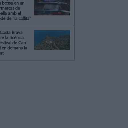
a bossa en un
rmercat de
oella amb el
e de ''la collita''
Costa Brava
re la llicència
estival de Cap
 i en demana la
tat