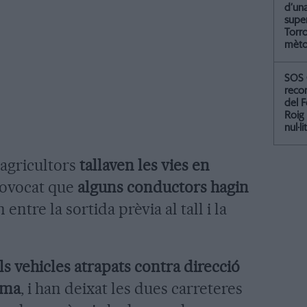
d’un
supe
Torr
mètod
SOS 
recor
del F
Roig
nul·li
 agricultors
tallaven les vies en
provocat que
alguns conductors hagin
entre la sortida prèvia al tall i la
els vehicles atrapats contra direcció
ima
, i han deixat les dues carreteres