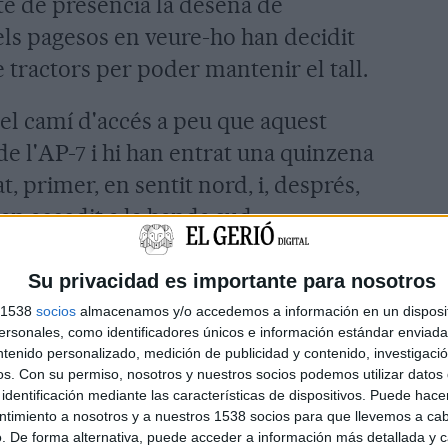
cte de presència la desena de
 els pagesos en veure-ho han decidit
 tractors per poder mantenir el tall.
 el camí d'accés a peu que aquest
de l'AP-7 i hi han entrat una quinzena
t, primer, en sentit nord, i, després,
han accedit a la banda sud.
de la Brimo que s'havien situat als dos
Su privacidad es importante para nosotros
'han retirat.
s 1538
socios
almacenamos y/o accedemos a información en un disposit
sonales, como identificadores únicos e información estándar enviada 
acordat aquesta tarda en
ntenido personalizado, medición de publicidad y contenido, investigaci
os.
Con su permiso, nosotros y nuestros socios podemos utilizar datos 
sar la nit en aquest punt de l'AP-7,
identificación mediante las características de dispositivos. Puede hacer
dran el tall que ha començat a dos
ntimiento a nosotros y a nuestros 1538 socios para que llevemos a ca
. De forma alternativa, puede acceder a información más detallada y 