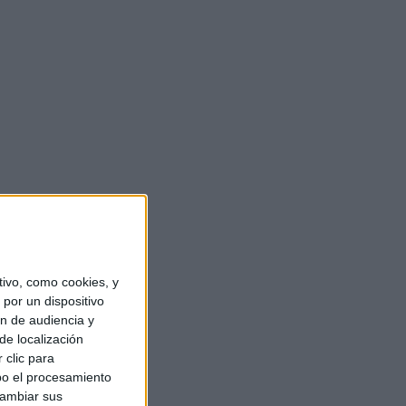
ivo, como cookies, y
por un dispositivo
ón de audiencia y
de localización
 clic para
bo el procesamiento
cambiar sus