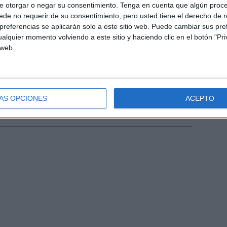
 fins demà al matí. A l'assemblea
e otorgar o negar su consentimiento.
Tenga en cuenta que algún proc
es set del matí s'uniran a les marxes
de no requerir de su consentimiento, pero usted tiene el derecho de r
referencias se aplicarán solo a este sitio web. Puede cambiar sus pref
celona.
alquier momento volviendo a este sitio y haciendo clic en el botón "Pri
 web.
ÁS OPCIONES
ACEPTO
tors
Unió de Pagesos