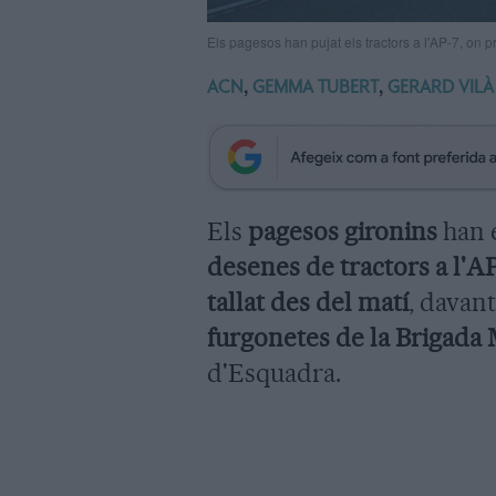
Els pagesos han pujat els tractors a l'AP-7, on 
,
,
ACN
GEMMA TUBERT
GERARD VILÀ
Els
pagesos gironins
han e
desenes de tractors a l'A
tallat des del matí
, davant 
furgonetes de la Brigada 
d'Esquadra.