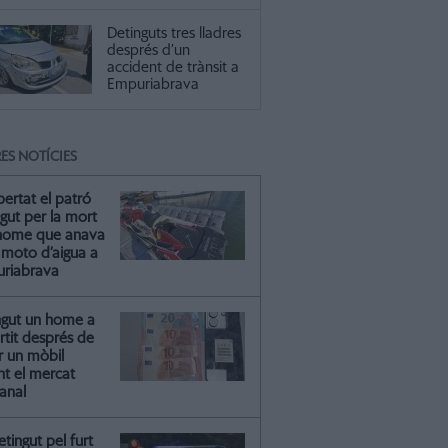
Detinguts tres lladres
després d’un
accident de trànsit a
Empuriabrava
ES NOTÍCIES
ibertat el patró
gut per la mort
'home que anava
moto d’aigua a
riabrava
ngut un home a
artit després de
r un mòbil
nt el mercat
anal
tingut pel furt