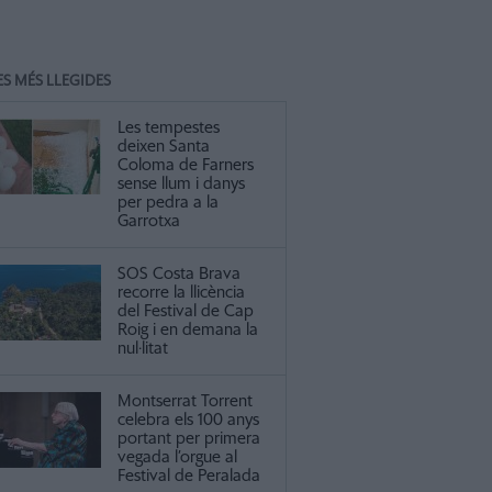
ES MÉS LLEGIDES
Les tempestes
deixen Santa
Coloma de Farners
sense llum i danys
per pedra a la
Garrotxa
SOS Costa Brava
recorre la llicència
del Festival de Cap
Roig i en demana la
nul·litat
Montserrat Torrent
celebra els 100 anys
portant per primera
vegada l’orgue al
Festival de Peralada