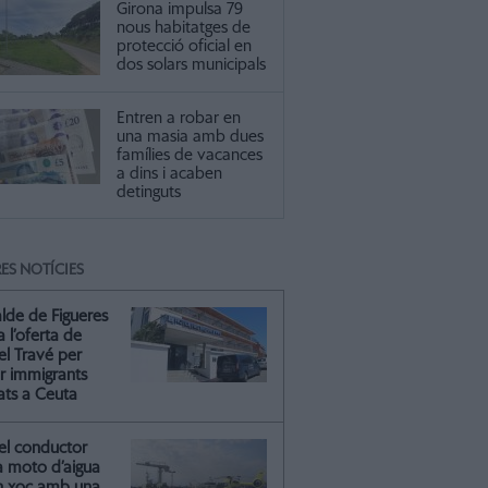
Girona impulsa 79
nous habitatges de
protecció oficial en
dos solars municipals
Entren a robar en
una masia amb dues
famílies de vacances
a dins i acaben
detinguts
ES NOTÍCIES
alde de Figueres
ca l’oferta de
el Travé per
ir immigrants
ats a Ceuta
el conductor
a moto d’aigua
n xoc amb una