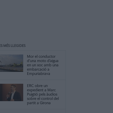
ES MÉS LLEGIDES
Mor el conductor
d’una moto d’aigua
en un xoc amb una
embarcació a
Empuriabrava
ERC obre un
expedient a Marc
Puigtió pels àudios
sobre el control del
partit a Girona