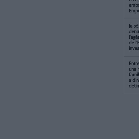
emba
Empu
Ja só
denu
l'agè
de l'
inves
Entr
una 
famí
a din
detin