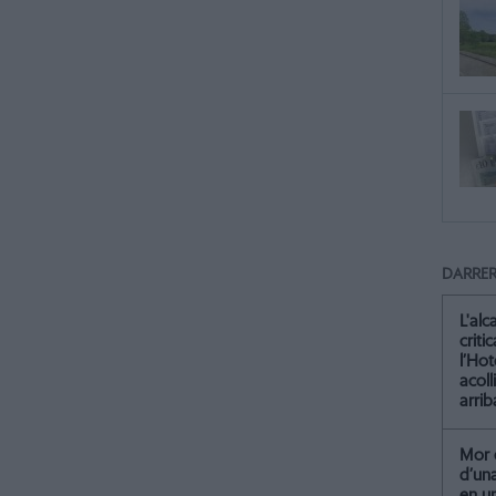
DARRER
L'alc
criti
l’Hot
acoll
arrib
Mor 
d’un
en u