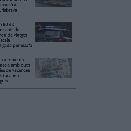
rcació a
riabrava
n 90 els
nciants de
ncia de viatges
Escala
tigada per estafa
en a robar en
masia amb dues
lies de vacances
s i acaben
guts