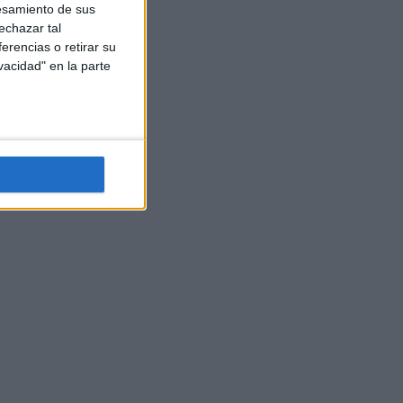
esamiento de sus
echazar tal
erencias o retirar su
vacidad" en la parte