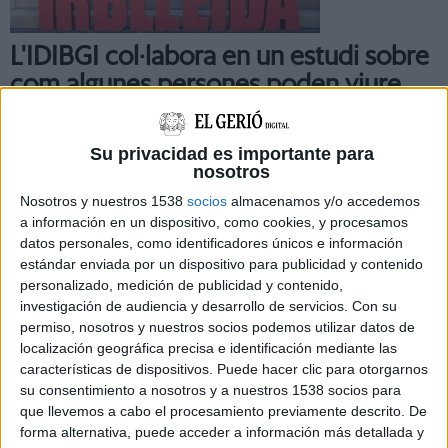
L'IDIBGI col·labora en un estudi sobre
com algunes persones poden viure
cent anys
Les persones centenàries presenten un perfil específic de
Su privacidad es importante para
greixos al plasma sanguini que podria explicar la seva
nosotros
longevitat extrema. Així ho revela una recerca liderada pel
Nosotros y nuestros 1538
socios
almacenamos y/o accedemos
grup de ...
a información en un dispositivo, como cookies, y procesamos
datos personales, como identificadores únicos e información
estándar enviada por un dispositivo para publicidad y contenido
personalizado, medición de publicidad y contenido,
investigación de audiencia y desarrollo de servicios.
Con su
permiso, nosotros y nuestros socios podemos utilizar datos de
localización geográfica precisa e identificación mediante las
características de dispositivos. Puede hacer clic para otorgarnos
su consentimiento a nosotros y a nuestros 1538 socios para
que llevemos a cabo el procesamiento previamente descrito. De
forma alternativa, puede acceder a información más detallada y