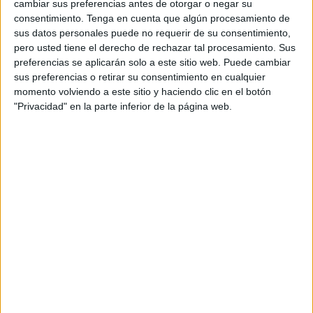
cambiar sus preferencias antes de otorgar o negar su
consentimiento.
Tenga en cuenta que algún procesamiento de
sus datos personales puede no requerir de su consentimiento,
pero usted tiene el derecho de rechazar tal procesamiento. Sus
preferencias se aplicarán solo a este sitio web. Puede cambiar
sus preferencias o retirar su consentimiento en cualquier
NOTÍCIES MÉS LLEGIDES
momento volviendo a este sitio y haciendo clic en el botón
"Privacidad" en la parte inferior de la página web.
Mor el conductor d’una moto d’aigua
en un xoc amb una embarcació a
Empuriabrava
ERC obre un expedient a Marc Puigtió
pels àudios sobre el control del partit a
Girona
L'alcalde de Figueres critica l’oferta de
l’Hotel Travé per acollir immigrants
arribats a Ceuta