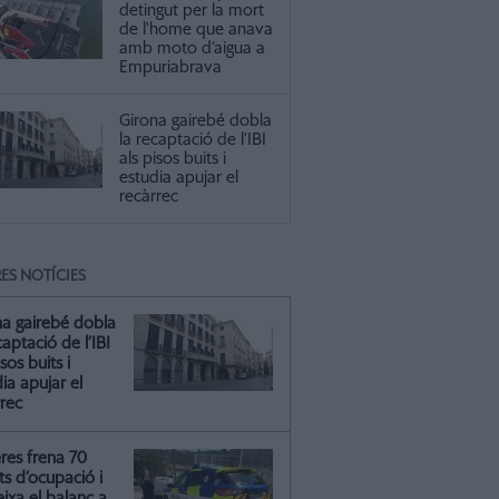
detingut per la mort
de l'home que anava
amb moto d’aigua a
Empuriabrava
Girona gairebé dobla
la recaptació de l’IBI
als pisos buits i
estudia apujar el
recàrrec
ES NOTÍCIES
na gairebé dobla
captació de l’IBI
isos buits i
ia apujar el
rrec
res frena 70
ts d’ocupació i
ixa el balanç a