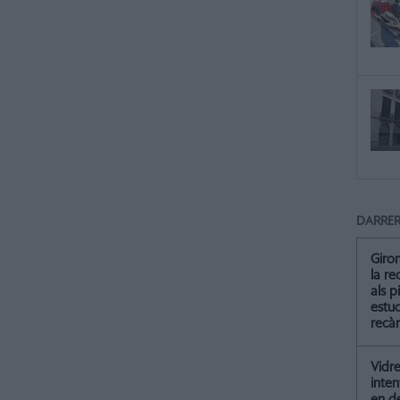
DARRER
Giro
la re
als p
estud
recà
Vidre
inten
en de