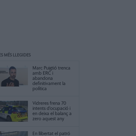
ES MÉS LLEGIDES
Marc Puigtió trenca
amb ERC i
abandona
definitivament la
política
Vidreres frena 70
intents d’ocupació i
en deixa el balanç a
zero aquest any
En llibertat el patró