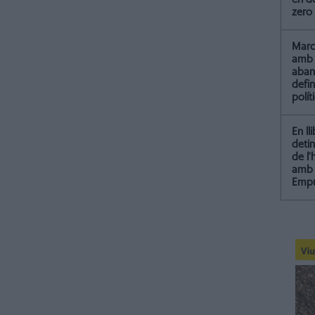
zero
Marc 
amb 
aba
defin
polít
En ll
detin
de l
amb 
Empu