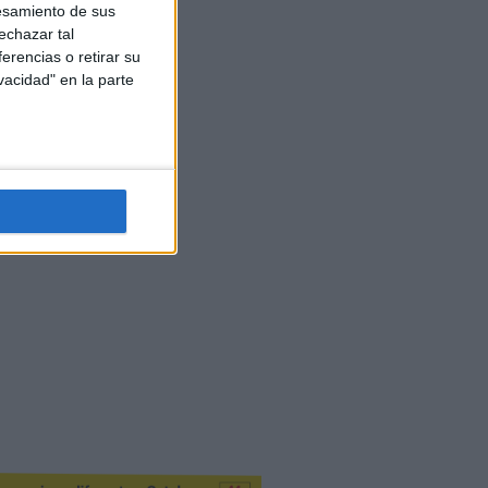
esamiento de sus
echazar tal
erencias o retirar su
vacidad" en la parte