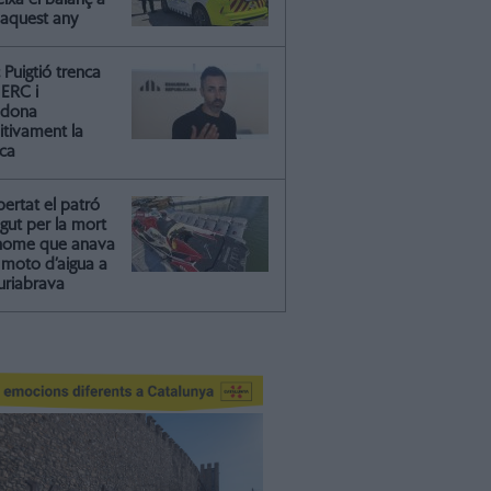
 aquest any
Puigtió trenca
ERC i
ndona
itivament la
ica
ibertat el patró
gut per la mort
'home que anava
moto d’aigua a
riabrava