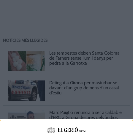
NOTÍCIES MÉS LLEGIDES
Les tempestes deixen Santa Coloma
de Farners sense llum i danys per
pedra a la Garrotxa
Detingut a Girona per masturbar-se
davant d’un grup de nens d’un casal
d’estiu
Marc Puigtió renuncia a ser alcaldable
d’ERC a Girona després dels àudios
filtrats