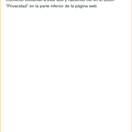
"Privacidad" en la parte inferior de la página web.
Vuit detinguts i uns 3.900 productes
falsificats decomissats en un cop
contra el top manta a Roses