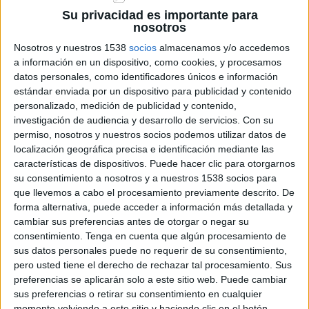
Su privacidad es importante para
Detingut un jove per l'agressió sexual a
nosotros
una casa de colònies el passat juny a
Palamós
Nosotros y nuestros 1538
socios
almacenamos y/o accedemos
a información en un dispositivo, como cookies, y procesamos
datos personales, como identificadores únicos e información
estándar enviada por un dispositivo para publicidad y contenido
personalizado, medición de publicidad y contenido,
DARRERES NOTÍCIES
investigación de audiencia y desarrollo de servicios.
Con su
permiso, nosotros y nuestros socios podemos utilizar datos de
Les tempestes deixen Santa Coloma
localización geográfica precisa e identificación mediante las
de Farners sense llum i danys per
pedra a la Garrotxa
características de dispositivos. Puede hacer clic para otorgarnos
su consentimiento a nosotros y a nuestros 1538 socios para
que llevemos a cabo el procesamiento previamente descrito. De
SOS Costa Brava i Aturem C-32
forma alternativa, puede acceder a información más detallada y
demanen retirar el projecte fins a
cambiar sus preferencias antes de otorgar o negar su
Lloret i la dimissió de Paneque
consentimiento.
Tenga en cuenta que algún procesamiento de
sus datos personales puede no requerir de su consentimiento,
pero usted tiene el derecho de rechazar tal procesamiento. Sus
L’ANC convoca una protesta davant la
preferencias se aplicarán solo a este sitio web. Puede cambiar
comissaria de la Jonquera pel cas
sus preferencias o retirar su consentimiento en cualquier
denunciat pel diputat Isaac Padrós
momento volviendo a este sitio y haciendo clic en el botón