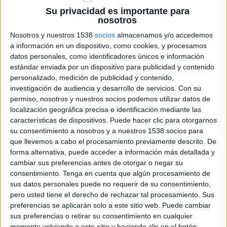
Su privacidad es importante para
Detingut un jove per l'agressió sexual a
nosotros
una casa de colònies el passat juny a
Palamós
Nosotros y nuestros 1538
socios
almacenamos y/o accedemos
a información en un dispositivo, como cookies, y procesamos
datos personales, como identificadores únicos e información
estándar enviada por un dispositivo para publicidad y contenido
personalizado, medición de publicidad y contenido,
DARRERES NOTÍCIES
investigación de audiencia y desarrollo de servicios.
Con su
permiso, nosotros y nuestros socios podemos utilizar datos de
Montserrat Torrent celebra els 100 anys
localización geográfica precisa e identificación mediante las
portant per primera vegada l’orgue al
Festival de Peralada
características de dispositivos. Puede hacer clic para otorgarnos
su consentimiento a nosotros y a nuestros 1538 socios para
que llevemos a cabo el procesamiento previamente descrito. De
Les tempestes deixen Santa Coloma
forma alternativa, puede acceder a información más detallada y
de Farners sense llum i danys per
cambiar sus preferencias antes de otorgar o negar su
pedra a la Garrotxa
consentimiento.
Tenga en cuenta que algún procesamiento de
sus datos personales puede no requerir de su consentimiento,
pero usted tiene el derecho de rechazar tal procesamiento. Sus
SOS Costa Brava i Aturem C-32
preferencias se aplicarán solo a este sitio web. Puede cambiar
demanen retirar el projecte fins a
sus preferencias o retirar su consentimiento en cualquier
Lloret i la dimissió de Paneque
momento volviendo a este sitio y haciendo clic en el botón