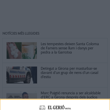
NOTÍCIES MÉS LLEGIDES
Les tempestes deixen Santa Coloma
de Farners sense llum i danys per
pedra a la Garrotxa
Detingut a Girona per masturbar-se
davant d’un grup de nens d’un casal
d’estiu
Marc Puigtió renuncia a ser alcaldable
d’ERC a Girona després dels àudios
filtrats