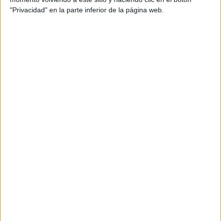
"Privacidad" en la parte inferior de la página web.
L’ANC convoca una protesta davant la
comissaria de la Jonquera pel cas
denunciat pel diputat Isaac Padrós