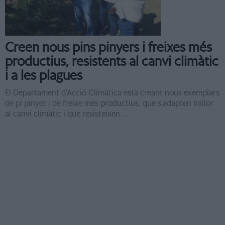
Creen nous pins pinyers i freixes més
productius, resistents al canvi climàtic
i a les plagues
El Departament d'Acció Climàtica està creant nous exemplars
de pi pinyer i de freixe més productius, que s'adapten millor
al canvi climàtic i que resisteixen ...