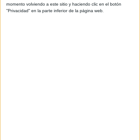
momento volviendo a este sitio y haciendo clic en el botón
"Privacidad" en la parte inferior de la página web.
Vidreres frena 70 intents d’ocupació i
en deixa el balanç a zero aquest any
Marc Puigtió trenca amb ERC i
abandona definitivament la política