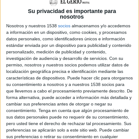
Su privacidad es importante para
nosotros
Nosotros y nuestros 1538
socios
almacenamos y/o accedemos
NOTÍCIES MÉS LLEGIDES
a información en un dispositivo, como cookies, y procesamos
datos personales, como identificadores únicos e información
Mor ofegat un home després de
llançar-se a nedar des d’una
estándar enviada por un dispositivo para publicidad y contenido
embarcació a l’Estartit
personalizado, medición de publicidad y contenido,
investigación de audiencia y desarrollo de servicios.
Con su
permiso, nosotros y nuestros socios podemos utilizar datos de
localización geográfica precisa e identificación mediante las
características de dispositivos. Puede hacer clic para otorgarnos
DARRERES NOTÍCIES
su consentimiento a nosotros y a nuestros 1538 socios para
que llevemos a cabo el procesamiento previamente descrito. De
Mor ofegat un home després de
llançar-se a nedar des d’una
forma alternativa, puede acceder a información más detallada y
embarcació a l’Estartit
cambiar sus preferencias antes de otorgar o negar su
consentimiento.
Tenga en cuenta que algún procesamiento de
sus datos personales puede no requerir de su consentimiento,
Girona gairebé dobla la recaptació de
pero usted tiene el derecho de rechazar tal procesamiento. Sus
l’IBI als pisos buits i estudia apujar el
preferencias se aplicarán solo a este sitio web. Puede cambiar
recàrrec
sus preferencias o retirar su consentimiento en cualquier