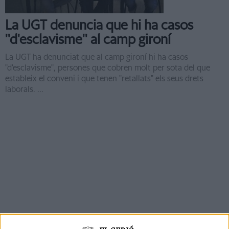
La UGT denuncia que hi ha casos
''d'esclavisme'' al camp gironí
La UGT ha denunciat que al camp gironí hi ha casos
"d'esclavisme", persones que cobren molt per sota del que
estableix el conveni i que tenen "retallats" els seus drets
laborals. ...